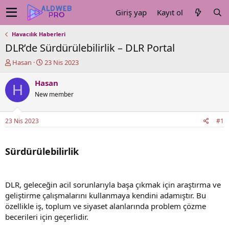
Giriş yap
Kayıt ol
Havacılık Haberleri
DLR’de Sürdürülebilirlik – DLR Portal
K
B
Hasan
23 Nis 2023
o
a
n
ş
Hasan
H
u
l
New member
y
a
u
n
b
g
23 Nis 2023
#1
a
ı
ş
ç
l
t
Sürdürülebilirlik
a
a
t
r
a
i
n
h
DLR, geleceğin acil sorunlarıyla başa çıkmak için araştırma ve
i
geliştirme çalışmalarını kullanmaya kendini adamıştır. Bu
özellikle iş, toplum ve siyaset alanlarında problem çözme
becerileri için geçerlidir.