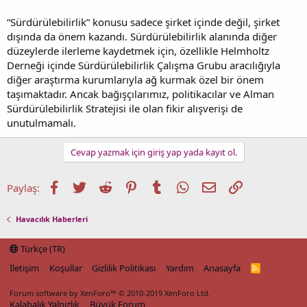
“Sürdürülebilirlik” konusu sadece şirket içinde değil, şirket
dışında da önem kazandı. Sürdürülebilirlik alanında diğer
düzeylerde ilerleme kaydetmek için, özellikle Helmholtz
Derneği içinde Sürdürülebilirlik Çalışma Grubu aracılığıyla
diğer araştırma kurumlarıyla ağ kurmak özel bir önem
taşımaktadır. Ancak bağışçılarımız, politikacılar ve Alman
Sürdürülebilirlik Stratejisi ile olan fikir alışverişi de
unutulmamalı.
Cevap yazmak için giriş yap yada kayıt ol.
Facebook
Twitter
Reddit
Pinterest
Tumblr
WhatsApp
E-posta
Link
Paylaş:
Havacılık Haberleri
Türkçe (TR)
İletişim
Koşullar
Gizlilik Politikası
Yardım
Anasayfa
R
S
S
Forum software by XenForo™
© 2010-2019 XenForo Ltd.
Kalabalık Yalnızlık
Büyük Forum