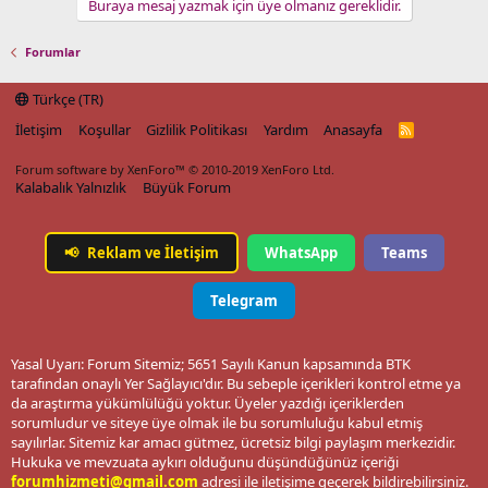
Buraya mesaj yazmak için üye olmanız gereklidir.
Forumlar
Türkçe (TR)
İletişim
Koşullar
Gizlilik Politikası
Yardım
Anasayfa
R
S
S
Forum software by XenForo™
© 2010-2019 XenForo Ltd.
Kalabalık Yalnızlık
Büyük Forum
📢
Reklam ve İletişim
WhatsApp
Teams
Telegram
Yasal Uyarı: Forum Sitemiz; 5651 Sayılı Kanun kapsamında BTK
tarafından onaylı Yer Sağlayıcı'dır. Bu sebeple içerikleri kontrol etme ya
da araştırma yükümlülüğü yoktur. Üyeler yazdığı içeriklerden
sorumludur ve siteye üye olmak ile bu sorumluluğu kabul etmiş
sayılırlar. Sitemiz kar amacı gütmez, ücretsiz bilgi paylaşım merkezidir.
Hukuka ve mevzuata aykırı olduğunu düşündüğünüz içeriği
forumhizmeti@gmail.com
adresi ile iletişime geçerek bildirebilirsiniz.