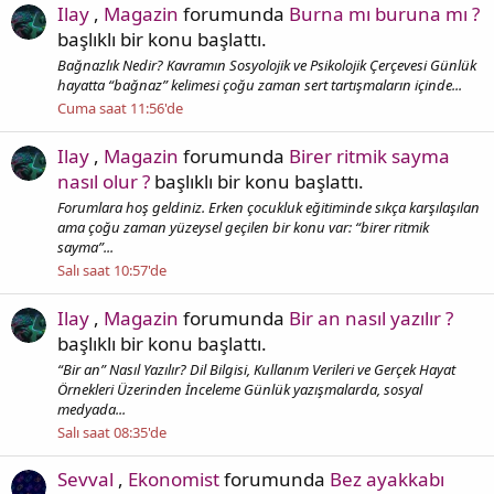
Ilay
,
Magazin
forumunda
Burna mı buruna mı ?
başlıklı bir konu başlattı.
Bağnazlık Nedir? Kavramın Sosyolojik ve Psikolojik Çerçevesi Günlük
hayatta “bağnaz” kelimesi çoğu zaman sert tartışmaların içinde...
Cuma saat 11:56'de
Ilay
,
Magazin
forumunda
Birer ritmik sayma
nasıl olur ?
başlıklı bir konu başlattı.
Forumlara hoş geldiniz. Erken çocukluk eğitiminde sıkça karşılaşılan
ama çoğu zaman yüzeysel geçilen bir konu var: “birer ritmik
sayma”...
Salı saat 10:57'de
Ilay
,
Magazin
forumunda
Bir an nasıl yazılır ?
başlıklı bir konu başlattı.
“Bir an” Nasıl Yazılır? Dil Bilgisi, Kullanım Verileri ve Gerçek Hayat
Örnekleri Üzerinden İnceleme Günlük yazışmalarda, sosyal
medyada...
Salı saat 08:35'de
Sevval
,
Ekonomist
forumunda
Bez ayakkabı