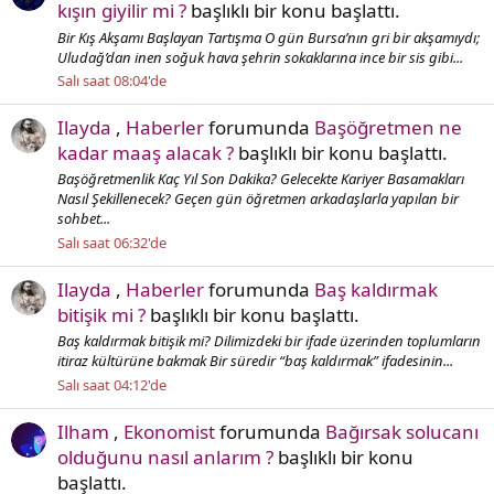
kışın giyilir mi ?
başlıklı bir konu başlattı.
Bir Kış Akşamı Başlayan Tartışma O gün Bursa’nın gri bir akşamıydı;
Uludağ’dan inen soğuk hava şehrin sokaklarına ince bir sis gibi...
Salı saat 08:04'de
Ilayda
,
Haberler
forumunda
Başöğretmen ne
kadar maaş alacak ?
başlıklı bir konu başlattı.
Başöğretmenlik Kaç Yıl Son Dakika? Gelecekte Kariyer Basamakları
Nasıl Şekillenecek? Geçen gün öğretmen arkadaşlarla yapılan bir
sohbet...
Salı saat 06:32'de
Ilayda
,
Haberler
forumunda
Baş kaldırmak
bitişik mi ?
başlıklı bir konu başlattı.
Baş kaldırmak bitişik mi? Dilimizdeki bir ifade üzerinden toplumların
itiraz kültürüne bakmak Bir süredir “baş kaldırmak” ifadesinin...
Salı saat 04:12'de
Ilham
,
Ekonomist
forumunda
Bağırsak solucanı
olduğunu nasıl anlarım ?
başlıklı bir konu
başlattı.