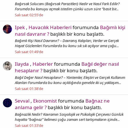
Bağırsak Solucanı (Bağırsak Parazitleri) Nedir ve Nasıl Fark Edilir?
Forumda bu konuyu açmak istedim çünkü uzun süre “basit bir...
Salı saat 02:55'de
Ipek
,
Havacılık Haberleri
forumunda
Bağımlı kişi
nasıl davranır ?
başlıklı bir konu başlattı.
Bağımlı Kişi Nasıl Davranır? – Davranış Kalıpları, Veriler ve Gerçek
Hayat Gözlemleri Forumlarda bu konu sık sık açılıyor ama çoğu...
Salı saat 01:49'de
Ilayda
,
Haberler
forumunda
Bağıl değer nasıl
hesaplanır ?
başlıklı bir konu başlattı.
Bağıl Değer Nasıl Hesaplanır? – Yöntemler, Eleştiri ve Gerçek Kullanım
Alanları Forumlarda bu konu açıldığında genelde iki uç yaklaşım...
Salı saat 01:38'de
Sevval
,
Ekonomist
forumunda
Bağnaz ne
anlama gelir ?
başlıklı bir konu başlattı.
Bağnazlık Nedir? Kavramın Sosyolojik ve Psikolojik Çerçevesi Günlük
hayatta “bağnaz” kelimesi çoğu zaman sert tartışmaların içinde...
Salı saat 01:33'de