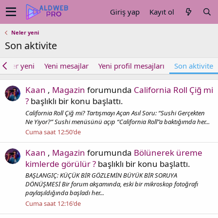
Giriş yap
Kayıt ol
Neler yeni
Son aktivite
Neler yeni
Yeni mesajlar
Yeni profil mesajları
Son aktivite
Kaan
,
Magazin
forumunda
California Roll Çiğ mi
?
başlıklı bir konu başlattı.
California Roll Çiğ mi? Tartışmayı Açan Asıl Soru: “Sushi Gerçekten
Ne Yiyor?” Sushi menüsünü açıp “California Roll”a baktığımda her...
Cuma saat 12:50'de
Kaan
,
Magazin
forumunda
Bölünerek üreme
kimlerde görülür ?
başlıklı bir konu başlattı.
BAŞLANGIÇ: KÜÇÜK BİR GÖZLEMİN BÜYÜK BİR SORUYA
DÖNÜŞMESİ Bir forum akşamında, eski bir mikroskop fotoğrafı
paylaşıldığında başladı her...
Cuma saat 12:16'de