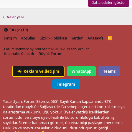
Daha eskileri göster
Neler yeni
Türkçe (TR)
İletişim
Koşullar
Gizlilik Politikası
Yardım
Anasayfa
R
S
S
Forum software by XenForo™
© 2010-2019 XenForo Ltd.
Kalabalık Yalnızlık
Büyük Forum
📢
Reklam ve İletişim
WhatsApp
Teams
Telegram
Yasal Uyarı: Forum Sitemiz; 5651 Sayılı Kanun kapsamında BTK
tarafından onaylı Yer Sağlayıcı'dır. Bu sebeple içerikleri kontrol etme ya
da araştırma yükümlülüğü yoktur. Üyeler yazdığı içeriklerden
sorumludur ve siteye üye olmak ile bu sorumluluğu kabul etmiş
sayılırlar. Sitemiz kar amacı gütmez, ücretsiz bilgi paylaşım merkezidir.
Hukuka ve mevzuata aykırı olduğunu düşündüğünüz içeriği