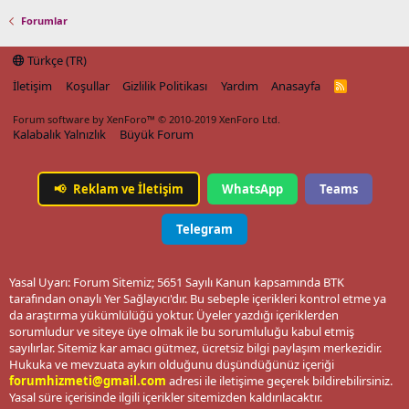
Forumlar
Türkçe (TR)
İletişim
Koşullar
Gizlilik Politikası
Yardım
Anasayfa
R
S
S
Forum software by XenForo™
© 2010-2019 XenForo Ltd.
Kalabalık Yalnızlık
Büyük Forum
📢
Reklam ve İletişim
WhatsApp
Teams
Telegram
Yasal Uyarı: Forum Sitemiz; 5651 Sayılı Kanun kapsamında BTK
tarafından onaylı Yer Sağlayıcı'dır. Bu sebeple içerikleri kontrol etme ya
da araştırma yükümlülüğü yoktur. Üyeler yazdığı içeriklerden
sorumludur ve siteye üye olmak ile bu sorumluluğu kabul etmiş
sayılırlar. Sitemiz kar amacı gütmez, ücretsiz bilgi paylaşım merkezidir.
Hukuka ve mevzuata aykırı olduğunu düşündüğünüz içeriği
forumhizmeti@gmail.com
adresi ile iletişime geçerek bildirebilirsiniz.
Yasal süre içerisinde ilgili içerikler sitemizden kaldırılacaktır.