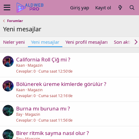
Giriş yap
Kayıt ol
Forumlar
Yeni mesajlar
Neler yeni
Yeni mesajlar
Yeni profil mesajları
Son aktivite
California Roll Çiğ mi ?
Kaan
Magazin
Cevaplar
0
Cuma saat 12:50'de
Bölünerek üreme kimlerde görülür ?
Kaan
Magazin
Cevaplar
0
Cuma saat 12:16'de
Burna mı buruna mı ?
Ilay
Magazin
Cevaplar
0
Cuma saat 11:56'de
Birer ritmik sayma nasıl olur ?
Ilay
Magazin