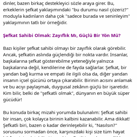
dinler, bazen birkaç destekleyici sözle araya girer. Bu,
erkeklerin şefkat yaklaşımındaki "bu durumu nasıl çözeriz?"
moduyla kadınların daha çok "sadece burada ve seninleyim"
yaklaşımının tatlı bir örneğidir.
Şefkat Sahibi Olmak: Zayıflık Mı, Güçlü Bir Yön Mü?
Bazı kişiler şefkat sahibi olmayı bir zayıflık olarak görebilir.
Ancak, şefkatin aslında güçlendiği bir nokta vardır. İnsanlar,
başkalarına şefkat gösterebilme yeteneğiyle yalnızca
başkalarına değil, kendilerine de fayda sağlarlar. Şefkat, bir
yandan bağ kurma ve empati ile ilgili olsa da, diğer yandan
insanın içsel gücünü ortaya çıkarabilir. Birinin acısını anlamak
ve bu acıyı paylaşmak, duygusal zekânın güçlü bir işaretidir.
Kim bilir, belki de "şefkatli olmak", dünyanın en büyük süper
gücüdür!
Bu konuda birkaç mizahi yorumda bulunalım: Şefkat sahibi
bir insan, çok kolayca birinin kalbini kazanabilir. Ama dikkat!
Şefkatli biri, bazen o kadar derinleşebilir ki, "Nasılsın?"
sorusunu sormadan önce, karşınızdaki kişi size tüm hayat