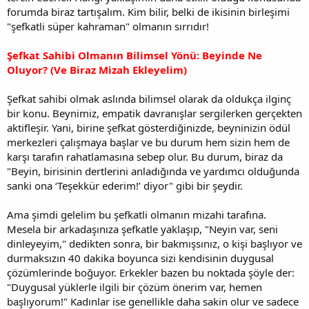
forumda biraz tartışalım. Kim bilir, belki de ikisinin birleşimi
"şefkatli süper kahraman" olmanın sırrıdır!
Şefkat Sahibi Olmanın Bilimsel Yönü: Beyinde Ne
Oluyor? (Ve Biraz Mizah Ekleyelim)
Şefkat sahibi olmak aslında bilimsel olarak da oldukça ilginç
bir konu. Beynimiz, empatik davranışlar sergilerken gerçekten
aktifleşir. Yani, birine şefkat gösterdiğinizde, beyninizin ödül
merkezleri çalışmaya başlar ve bu durum hem sizin hem de
karşı tarafın rahatlamasına sebep olur. Bu durum, biraz da
"Beyin, birisinin dertlerini anladığında ve yardımcı olduğunda
sanki ona ‘Teşekkür ederim!’ diyor" gibi bir şeydir.
Ama şimdi gelelim bu şefkatli olmanın mizahi tarafına.
Mesela bir arkadaşınıza şefkatle yaklaşıp, "Neyin var, seni
dinleyeyim," dedikten sonra, bir bakmışsınız, o kişi başlıyor ve
durmaksızın 40 dakika boyunca sizi kendisinin duygusal
çözümlerinde boğuyor. Erkekler bazen bu noktada şöyle der:
"Duygusal yüklerle ilgili bir çözüm önerim var, hemen
başlıyorum!" Kadınlar ise genellikle daha sakin olur ve sadece