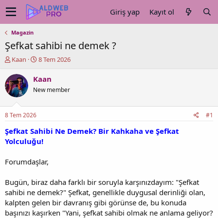
Giriş yap
Kayıt ol
Magazin
Şefkat sahibi ne demek ?
K
B
Kaan
8 Tem 2026
o
a
n
ş
Kaan
u
l
New member
y
a
u
n
b
g
8 Tem 2026
#1
a
ı
ş
ç
Şefkat Sahibi Ne Demek? Bir Kahkaha ve Şefkat
l
t
Yolculuğu!
a
a
t
r
Forumdaşlar,
a
i
n
h
Bugün, biraz daha farklı bir soruyla karşınızdayım: "Şefkat
i
sahibi ne demek?" Şefkat, genellikle duygusal derinliği olan,
kalpten gelen bir davranış gibi görünse de, bu konuda
başınızı kaşırken "Yani, şefkat sahibi olmak ne anlama geliyor?