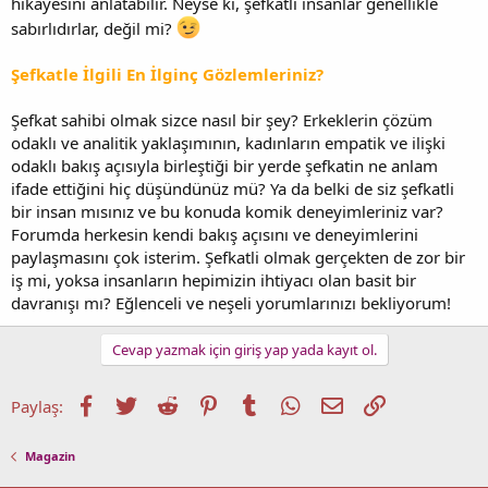
hikâyesini anlatabilir. Neyse ki, şefkatli insanlar genellikle
sabırlıdırlar, değil mi?
Şefkatle İlgili En İlginç Gözlemleriniz?
Şefkat sahibi olmak sizce nasıl bir şey? Erkeklerin çözüm
odaklı ve analitik yaklaşımının, kadınların empatik ve ilişki
odaklı bakış açısıyla birleştiği bir yerde şefkatin ne anlam
ifade ettiğini hiç düşündünüz mü? Ya da belki de siz şefkatli
bir insan mısınız ve bu konuda komik deneyimleriniz var?
Forumda herkesin kendi bakış açısını ve deneyimlerini
paylaşmasını çok isterim. Şefkatli olmak gerçekten de zor bir
iş mi, yoksa insanların hepimizin ihtiyacı olan basit bir
davranışı mı? Eğlenceli ve neşeli yorumlarınızı bekliyorum!
Cevap yazmak için giriş yap yada kayıt ol.
Facebook
Twitter
Reddit
Pinterest
Tumblr
WhatsApp
E-posta
Link
Paylaş:
Magazin