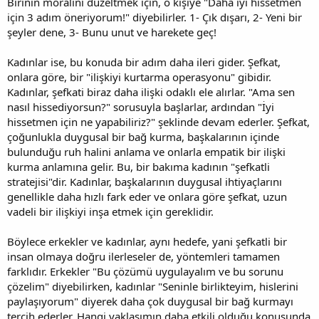
Birinin moralini düzeltmek için, o kişiye "Daha iyi hissetmen
için 3 adım öneriyorum!" diyebilirler. 1- Çık dışarı, 2- Yeni bir
şeyler dene, 3- Bunu unut ve harekete geç!
Kadınlar ise, bu konuda bir adım daha ileri gider. Şefkat,
onlara göre, bir "ilişkiyi kurtarma operasyonu" gibidir.
Kadınlar, şefkati biraz daha ilişki odaklı ele alırlar. "Ama sen
nasıl hissediyorsun?" sorusuyla başlarlar, ardından "İyi
hissetmen için ne yapabiliriz?" şeklinde devam ederler. Şefkat,
çoğunlukla duygusal bir bağ kurma, başkalarının içinde
bulunduğu ruh halini anlama ve onlarla empatik bir ilişki
kurma anlamına gelir. Bu, bir bakıma kadının "şefkatli
stratejisi"dir. Kadınlar, başkalarının duygusal ihtiyaçlarını
genellikle daha hızlı fark eder ve onlara göre şefkat, uzun
vadeli bir ilişkiyi inşa etmek için gereklidir.
Böylece erkekler ve kadınlar, aynı hedefe, yani şefkatli bir
insan olmaya doğru ilerleseler de, yöntemleri tamamen
farklıdır. Erkekler "Bu çözümü uygulayalım ve bu sorunu
çözelim" diyebilirken, kadınlar "Seninle birlikteyim, hislerini
paylaşıyorum" diyerek daha çok duygusal bir bağ kurmayı
tercih ederler. Hangi yaklaşımın daha etkili olduğu konusunda