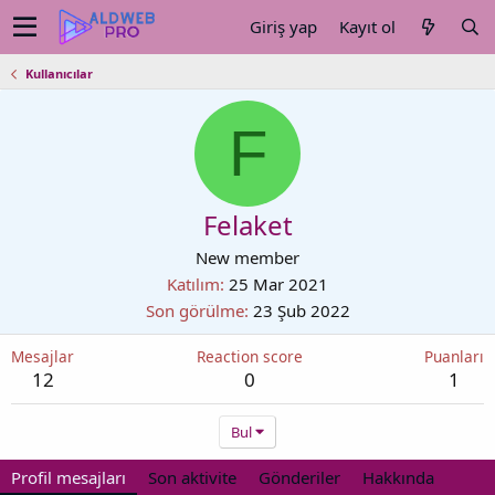
Giriş yap
Kayıt ol
Kullanıcılar
F
Felaket
New member
Katılım
25 Mar 2021
Son görülme
23 Şub 2022
Mesajlar
Reaction score
Puanları
12
0
1
Bul
Profil mesajları
Son aktivite
Gönderiler
Hakkında