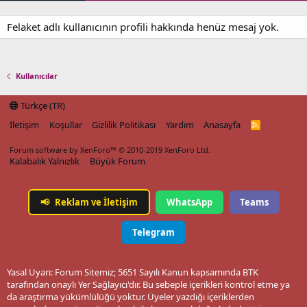
Felaket adlı kullanıcının profili hakkında henüz mesaj yok.
Kullanıcılar
Türkçe (TR)
İletişim
Koşullar
Gizlilik Politikası
Yardım
Anasayfa
R
S
S
Forum software by XenForo™
© 2010-2019 XenForo Ltd.
Kalabalık Yalnızlık
Büyük Forum
📢
Reklam ve İletişim
WhatsApp
Teams
Telegram
Yasal Uyarı: Forum Sitemiz; 5651 Sayılı Kanun kapsamında BTK
tarafından onaylı Yer Sağlayıcı'dır. Bu sebeple içerikleri kontrol etme ya
da araştırma yükümlülüğü yoktur. Üyeler yazdığı içeriklerden