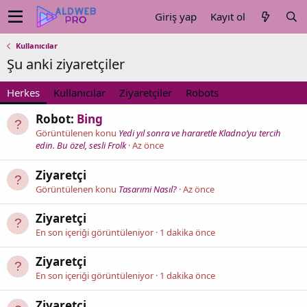
Giriş yap
Kayıt ol
Kullanıcılar
Şu anki ziyaretçiler
Herkes
Kullanıcılar
Ziyaretçiler
Robots
Robot:
Bing
Görüntülenen konu
Yedi yıl sonra ve hararetle Kladno’yu tercih
edin. Bu özel, sesli Frolk
Az önce
Ziyaretçi
Görüntülenen konu
Tasarımi Nasıl?
Az önce
Ziyaretçi
En son içeriği görüntüleniyor
1 dakika önce
Ziyaretçi
En son içeriği görüntüleniyor
1 dakika önce
Ziyaretçi