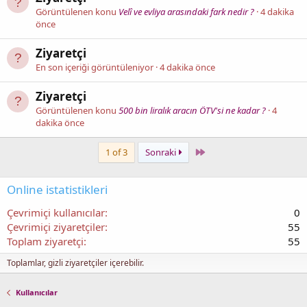
Görüntülenen konu
Velî ve evliya arasındaki fark nedir ?
4 dakika
önce
Ziyaretçi
En son içeriği görüntüleniyor
4 dakika önce
Ziyaretçi
Görüntülenen konu
500 bin liralık aracın ÖTV'si ne kadar ?
4
dakika önce
Last
1 of 3
Sonraki
Online istatistikleri
Çevrimiçi kullanıcılar
0
Çevrimiçi ziyaretçiler
55
Toplam ziyaretçi
55
Toplamlar, gizli ziyaretçiler içerebilir.
Kullanıcılar