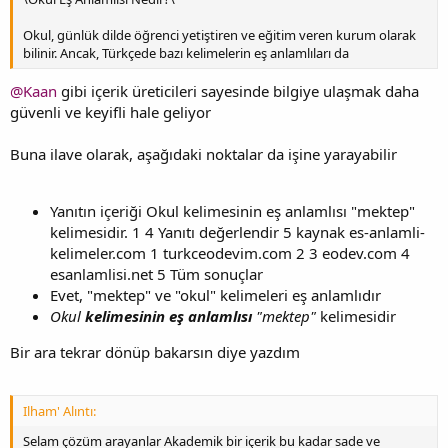
Okul, günlük dilde öğrenci yetiştiren ve eğitim veren kurum olarak
bilinir. Ancak, Türkçede bazı kelimelerin eş anlamlıları da
@Kaan
gibi içerik üreticileri sayesinde bilgiye ulaşmak daha
güvenli ve keyifli hale geliyor
Buna ilave olarak, aşağıdaki noktalar da işine yarayabilir
Yanıtın içeriği Okul kelimesinin eş anlamlısı "mektep"
kelimesidir. 1 4 Yanıtı değerlendir 5 kaynak es-anlamli-
kelimeler.com 1 turkceodevim.com 2 3 eodev.com 4
esanlamlisi.net 5 Tüm sonuçlar
Evet, "mektep" ve "okul" kelimeleri eş anlamlıdır
Okul
kelimesinin eş anlamlısı
"mektep"
kelimesidir
Bir ara tekrar dönüp bakarsın diye yazdım
Ilham' Alıntı:
Selam çözüm arayanlar Akademik bir içerik bu kadar sade ve