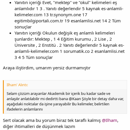
Yanıtın içeriği Evet, "mektep" ve "okul" kelimeleri eş
anlamlıdır 1 3 . Yanıtı değerlendir 5 kaynak es-anlamli-
kelimeler.com 13 tr.synonym.one 17
egitimbilgiportali.com.tr 19 esanlamlisi.net 14 2 Tüm
sonuçlar
Yanıtın içeriği Okulun değişik eş anlamlı kelimeleri
şunlardır: Mektep , 1 4 Eğitim kurumu , 2 Lise , 2
Üniversite , 2 Enstitü . 2 Yanıtı değerlendir 5 kaynak es-
anlamli-kelimeler.com 1 sorumatik.co 2 esanlamlisi.net
3 4 5 Tüm sonuçlar
Araya iliştirdim, umarım yersiz durmamıştır
Ilham' Alıntı:
Selam çözüm arayanlar Akademik bir içerik bu kadar sade ve
anlaşılır anlatılabilir mi dedirtti bana @Kaan Şöyle bir detay daha var,
aşağıdaki noktalar da işine yarayabilir Bu kelimeler, belirtilen
ifadelerin anlamlarını
Sert olacak ama bu yorum biraz tek taraflı kalmış
@Ilham
,
diğer ihtimalleri de düşünmek lazım