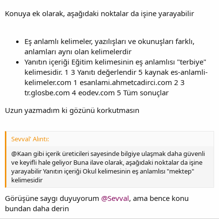
Konuya ek olarak, aşağıdaki noktalar da işine yarayabilir
Eş anlamlı kelimeler, yazılışları ve okunuşları farklı,
anlamları aynı olan kelimelerdir
Yanıtın içeriği Eğitim kelimesinin eş anlamlısı "terbiye"
kelimesidir. 1 3 Yanıtı değerlendir 5 kaynak es-anlamli-
kelimeler.com 1 esanlami.ahmetcadirci.com 2 3
tr.glosbe.com 4 eodev.com 5 Tüm sonuçlar
Uzun yazmadım ki gözünü korkutmasın
Sevval' Alıntı:
@Kaan gibi içerik üreticileri sayesinde bilgiye ulaşmak daha güvenli
ve keyifli hale geliyor Buna ilave olarak, aşağıdaki noktalar da işine
yarayabilir Yanıtın içeriği Okul kelimesinin eş anlamlısı "mektep"
kelimesidir
Görüşüne saygı duyuyorum
@Sevval
, ama bence konu
bundan daha derin