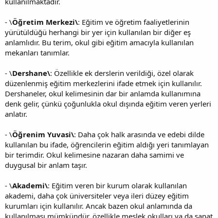
kullanılmaktadır.
- \
Öğretim Merkezi\
: Eğitim ve öğretim faaliyetlerinin
yürütüldüğü herhangi bir yer için kullanılan bir diğer eş
anlamlıdır. Bu terim, okul gibi eğitim amacıyla kullanılan
mekanları tanımlar.
- \
Dershane\
: Özellikle ek derslerin verildiği, özel olarak
düzenlenmiş eğitim merkezlerini ifade etmek için kullanılır.
Dershaneler, okul kelimesinin dar bir anlamda kullanımına
denk gelir, çünkü çoğunlukla okul dışında eğitim veren yerleri
anlatır.
- \
Öğrenim Yuvasi\
: Daha çok halk arasında ve edebi dilde
kullanılan bu ifade, öğrencilerin eğitim aldığı yeri tanımlayan
bir terimdir. Okul kelimesine nazaran daha samimi ve
duygusal bir anlam taşır.
- \
Akademi\
: Eğitim veren bir kurum olarak kullanılan
akademi, daha çok üniversiteler veya ileri düzey eğitim
kurumları için kullanılır. Ancak bazen okul anlamında da
kullanılması mümkündür, özellikle meslek okulları ya da sanat