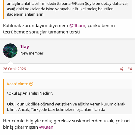
anlaşılır anlatılabilir mi dedirtti bana @Kaan Şöyle bir detay daha var,
aşağıdaki noktalar da işine yarayabilir Bu kelimeler, belirtilen
ifadelerin anlamlarını
Katılmak zorundayım diyemem
@Ilham
, çünkü benim
tecrübemde sonuçlar tamamen tersti
Ilay
New member
26 Ocak 2026
#4
Kaan' Alıntı:
\Okul Eş Anlamlısı Nedir?\
Okul, günlük dilde öğrenci yetiştiren ve eğitim veren kurum olarak
bilinir. Ancak, Türkçede bazı kelimelerin eş anlamlıları da
Her cümle bilgiyle dolu; gereksiz süslemelerden uzak, çok net
bir iş çıkarmışsın
@Kaan