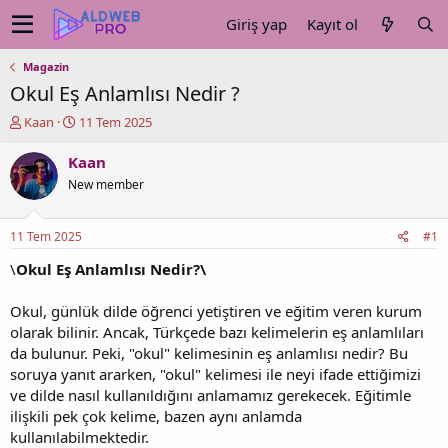
Giriş yap
Kayıt ol
Magazin
Okul Eş Anlamlısı Nedir ?
K
B
Kaan
11 Tem 2025
o
a
n
ş
Kaan
u
l
New member
y
a
u
n
b
g
11 Tem 2025
#1
a
ı
ş
ç
\
Okul Eş Anlamlısı Nedir?\
l
t
a
a
Okul, günlük dilde öğrenci yetiştiren ve eğitim veren kurum
t
r
olarak bilinir. Ancak, Türkçede bazı kelimelerin eş anlamlıları
a
i
da bulunur. Peki, "okul" kelimesinin eş anlamlısı nedir? Bu
n
h
soruya yanıt ararken, "okul" kelimesi ile neyi ifade ettiğimizi
i
ve dilde nasıl kullanıldığını anlamamız gerekecek. Eğitimle
ilişkili pek çok kelime, bazen aynı anlamda
kullanılabilmektedir.