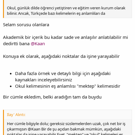
Okul, günlük dilde öğrenci yetiştiren ve eğitim veren kurum olarak
bilinir. Ancak, Türkçede bazı kelimelerin eş anlamlıları da
Selam sorusu olanlara
Akademik bir içerik bu kadar sade ve anlaşılır anlatılabilir mi
dedirtti bana
@Kaan
Konuya ek olarak, aşağıdaki noktalar da işine yarayabilir
Daha fazla örnek ve detaylı bilgi için aşağıdaki
kaynakları inceleyebilirsiniz
Okul kelimesinin eş anlamlısı "mektep" kelimesidir
Bir cümle ekledim, belki aradığın tam da buydu
Ilay' Alıntı:
Her cümle bilgiyle dolu; gereksiz süslemelerden uzak, çok net bir iş
çıkarmışsın @Kaan Bir de şu açıdan bakmak mümkün, aşağıdaki
noktalar da işine yarayabilir Evet, "mektep" ve "okul" kelimeleri eş