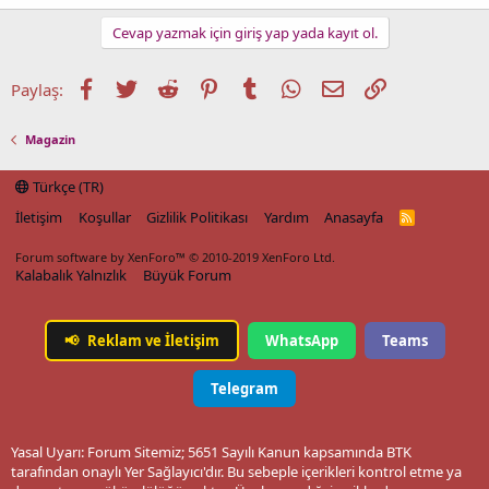
Cevap yazmak için giriş yap yada kayıt ol.
Facebook
Twitter
Reddit
Pinterest
Tumblr
WhatsApp
E-posta
Link
Paylaş:
Magazin
Türkçe (TR)
İletişim
Koşullar
Gizlilik Politikası
Yardım
Anasayfa
R
S
S
Forum software by XenForo™
© 2010-2019 XenForo Ltd.
Kalabalık Yalnızlık
Büyük Forum
📢
Reklam ve İletişim
WhatsApp
Teams
Telegram
Yasal Uyarı: Forum Sitemiz; 5651 Sayılı Kanun kapsamında BTK
tarafından onaylı Yer Sağlayıcı'dır. Bu sebeple içerikleri kontrol etme ya