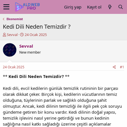
Giriş yap
Kayıt ol
Ekonomist
Kedi Dili Neden Temizdir ?
K
B
Sevval
24 Ocak 2025
o
a
n
ş
Sevval
u
l
New member
y
a
u
n
b
g
24 Ocak 2025
#1
a
ı
ş
ç
**
Kedi Dili Neden Temizdir?
**
l
t
a
a
Kedi dili, evcil kedilerin günlük temizlik rutininin bir parçası
t
r
olarak dikkat çeker. Birçok kişi, kedilerin vücutlarının temiz
a
i
olduğuna, tüylerinin parlak ve sağlıklı olduğuna şahit
n
h
olmuştur. Ancak, kedi dilinin temizliği ile ilgili pek çok soruyu
i
gündeme getiren bir konu vardır. Kedi dilinin doğal yapısı,
temizlik işlevini nasıl yerine getirdiği ve bunun kedinin
sağlığına nasıl katkı sağladığı üzerine çeşitli açıklamalar