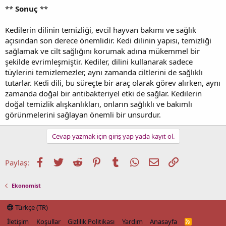
**
Sonuç
**
Kedilerin dilinin temizliği, evcil hayvan bakımı ve sağlık
açısından son derece önemlidir. Kedi dilinin yapısı, temizliği
sağlamak ve cilt sağlığını korumak adına mükemmel bir
şekilde evrimleşmiştir. Kediler, dilini kullanarak sadece
tüylerini temizlemezler, aynı zamanda ciltlerini de sağlıklı
tutarlar. Kedi dili, bu süreçte bir araç olarak görev alırken, aynı
zamanda doğal bir antibakteriyel etki de sağlar. Kedilerin
doğal temizlik alışkanlıkları, onların sağlıklı ve bakımlı
görünmelerini sağlayan önemli bir unsurdur.
Cevap yazmak için giriş yap yada kayıt ol.
Facebook
Twitter
Reddit
Pinterest
Tumblr
WhatsApp
E-posta
Link
Paylaş:
Ekonomist
Türkçe (TR)
İletişim
Koşullar
Gizlilik Politikası
Yardım
Anasayfa
R