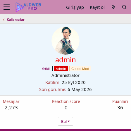
Giriş yap
Kayıt ol
Kullanıcılar
admin
Yetkili
Admin
Global Mod
Administrator
Katılım
25 Eyl 2020
Son görülme
6 May 2026
Mesajlar
Reaction score
Puanları
2,273
0
36
Bul