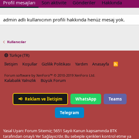
Profil mesajları
Son aktivite
Gönderiler
Hakkında
admin adlı kullanıcının profili hakkında henüz mesaj yok.
Kullanıcılar
Türkçe (TR)
İletişim
Koşullar
Gizlilik Politikası
Yardım
Anasayfa
R
S
S
Forum software by XenForo™
© 2010-2019 XenForo Ltd.
Kalabalık Yalnızlık
Büyük Forum
📢
Reklam ve İletişim
WhatsApp
Teams
Telegram
Yasal Uyarı: Forum Sitemiz; 5651 Sayılı Kanun kapsamında BTK
tarafından onaylı Yer Sağlayıcı'dır. Bu sebeple içerikleri kontrol etme ya